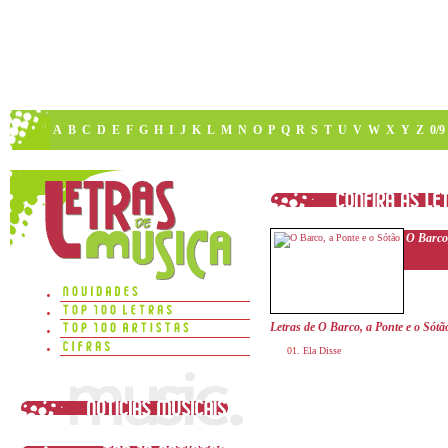
A
B
C
D
E
F
G
H
I
J
K
L
M
N
O
P
Q
R
S
T
U
V
W
X
Y
Z
0/9
O Barco,
Letras de O Barco, a Ponte e o Sótã
Ela Disse