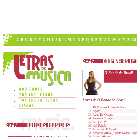
A
B
C
D
E
F
G
H
I
J
K
L
M
N
O
P
Q
R
S
T
U
V
W
X
Y
Z
0/9
O Bonde do Brasil
Letras de O Bonde do Brasil
10 Minutos Longe de Você
Agora
Água De Oceano
Aguenta Coração
Ai Que Dó
Alô Paixão
Amar Não É Pecado
Amor de Alma (Aquele Nosso Beijo
Amor Infinito