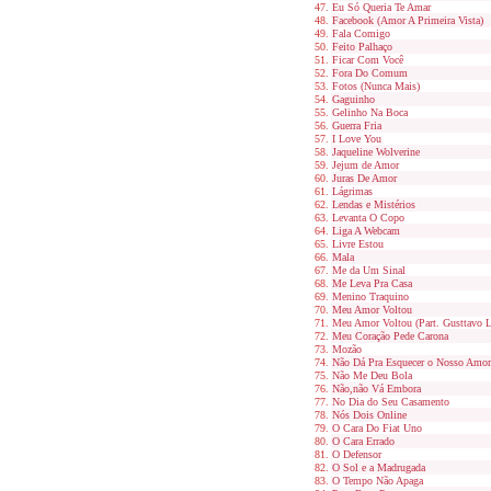
Eu Só Queria Te Amar
Facebook (Amor A Primeira Vista)
Fala Comigo
Feito Palhaço
Ficar Com Você
Fora Do Comum
Fotos (Nunca Mais)
Gaguinho
Gelinho Na Boca
Guerra Fria
I Love You
Jaqueline Wolverine
Jejum de Amor
Juras De Amor
Lágrimas
Lendas e Mistérios
Levanta O Copo
Liga A Webcam
Livre Estou
Mala
Me da Um Sinal
Me Leva Pra Casa
Menino Traquino
Meu Amor Voltou
Meu Amor Voltou (Part. Gusttavo 
Meu Coração Pede Carona
Mozão
Não Dá Pra Esquecer o Nosso Amor
Não Me Deu Bola
Não,não Vá Embora
No Dia do Seu Casamento
Nós Dois Online
O Cara Do Fiat Uno
O Cara Errado
O Defensor
O Sol e a Madrugada
O Tempo Não Apaga