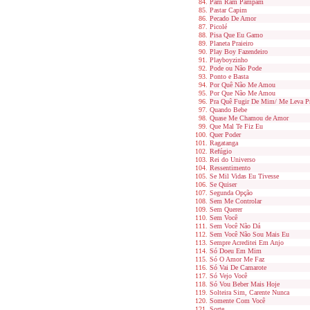
Pam Ram Pampam
Pastar Capim
Pecado De Amor
Picolé
Pisa Que Eu Gamo
Planeta Praieiro
Play Boy Fazendeiro
Playboyzinho
Pode ou Não Pode
Ponto e Basta
Por Quê Não Me Amou
Por Que Não Me Amou
Pra Quê Fugir De Mim/ Me Leva Pr
Quando Bebe
Quase Me Chamou de Amor
Que Mal Te Fiz Eu
Quer Poder
Ragatanga
Refúgio
Rei do Universo
Ressentimento
Se Mil Vidas Eu Tivesse
Se Quiser
Segunda Opção
Sem Me Controlar
Sem Querer
Sem Você
Sem Você Não Dá
Sem Você Não Sou Mais Eu
Sempre Acreditei Em Anjo
Só Doeu Em Mim
Só O Amor Me Faz
Só Vai De Camarote
Só Vejo Você
Só Vou Beber Mais Hoje
Solteira Sim, Carente Nunca
Somente Com Você
Sorte