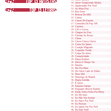
Amor Voraz(criado Mudo)
Apaixonado Por Você
As Mina Pira
Boa Sorte
Brincar De ABC
Calma
Cansei De Esperar
Carminha Da Pop 100
Cartório
Cd's e Livros
Chegou Ao Fim
Choram As Rosas
Choro
Chove Chuva Chove
Como Eu Quero
Coração Magoado
Corpinho Violão
Culpa Do Amor
Cumplicidade
Dança Kuduro
Deixa O Tempo Ver
Deserto
Diz Pra Mim
Do Outro Lado do Rádio
Doce Mel
Domingo de Manhã
Dupla Solidão
É Amor
Empina Garupa
Enquanto Houver Razões
Então Volta (Volta Pra Mim)
Eu Me Amo
Eu Não Vou Aceitar
Eu Nasci Pra Você
Eu Procuro
Eu Quero Ser Pra Você
Eu Sem Você