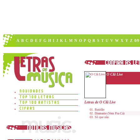
A
B
C
D
E
F
G
H
I
J
K
L
M
N
O
P
Q
R
S
T
U
V
W
X
Y
Z
0/9
O Clã Live
Letras de O Clã Live
Batidão
Diamante (Vem Pra Cá)
Só que não