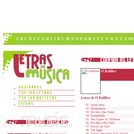
A
B
C
D
E
F
G
H
I
J
K
L
M
N
O
P
Q
R
S
T
U
V
W
X
Y
Z
0/9
O Kallibre
Letras de O Kallibre
Ainda Mais
Desinteresse
Do Jeito Que Puder
Estrimbilho
Não Espere Eu Telefonar
Por Nós e Por Você
Preciso de Você
Um lugar
Vamos Desvendar Todo Senado