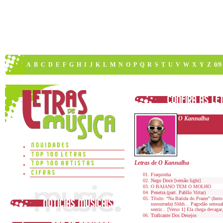
A
B
C
D
E
F
G
H
I
J
K
L
M
N
O
P
Q
R
S
T
U
V
W
X
Y
Z
0/9
O Kannalha
Letras de O Kannalha
Fraquinha
Nego Doce [versão light]
O BAIANO TEM O MOLHO
Penetra (part. Pabllo Vittar)
Título: “Na Batida do Prazer” (Intr
sussurrada) Shhh... Pagodão sensual
sentir... [Verso 1] Ela chega devag
Traficante Dos Desejos