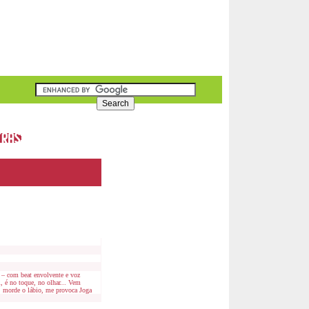
o – com beat envolvente e voz
, é no toque, no olhar... Vem
ar, morde o lábio, me provoca Joga