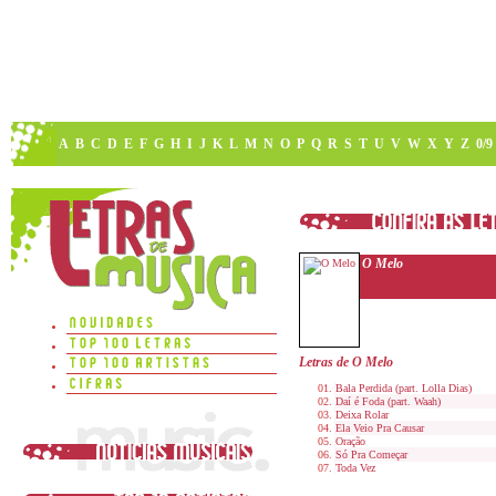
A
B
C
D
E
F
G
H
I
J
K
L
M
N
O
P
Q
R
S
T
U
V
W
X
Y
Z
0/9
O Melo
Letras de O Melo
Bala Perdida (part. Lolla Dias)
Daí é Foda (part. Waah)
Deixa Rolar
Ela Veio Pra Causar
Oração
Só Pra Começar
Toda Vez