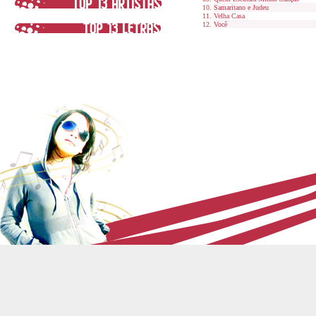
Samaritano e Judeu
Velha Casa
Você