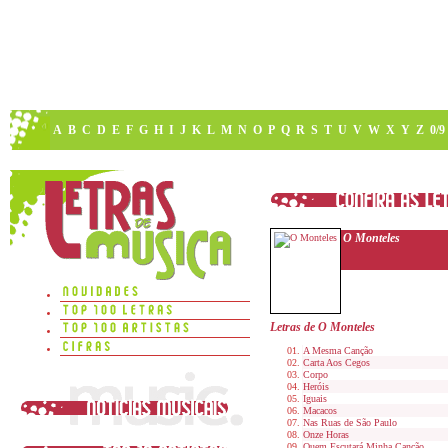
A
B
C
D
E
F
G
H
I
J
K
L
M
N
O
P
Q
R
S
T
U
V
W
X
Y
Z
0/9
O Monteles
Letras de O Monteles
A Mesma Canção
Carta Aos Cegos
Corpo
Heróis
Iguais
Macacos
Nas Ruas de São Paulo
Onze Horas
Quem Escutará Minha Canção