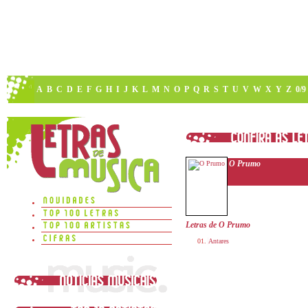
A
B
C
D
E
F
G
H
I
J
K
L
M
N
O
P
Q
R
S
T
U
V
W
X
Y
Z
0/9
O Prumo
Letras de O Prumo
Antares