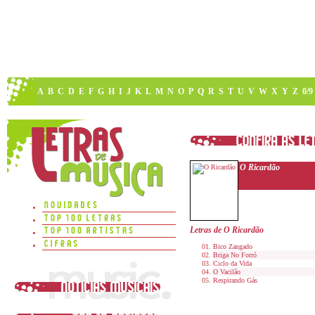
A
B
C
D
E
F
G
H
I
J
K
L
M
N
O
P
Q
R
S
T
U
V
W
X
Y
Z
0/9
O Ricardão
Letras de O Ricardão
Bico Zangado
Briga No Forró
Ciclo da Vida
O Vacilão
Respirando Gás