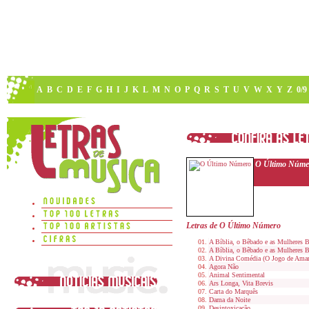
A
B
C
D
E
F
G
H
I
J
K
L
M
N
O
P
Q
R
S
T
U
V
W
X
Y
Z
0/9
O Último Núme
Letras de O Último Número
A Bíblia, o Bêbado e as Mulheres B
A Bíblia, o Bêbado e as Mulheres B
A Divina Comédia (O Jogo de Amar
Agora Não
Animal Sentimental
Ars Longa, Vita Brevis
Carta do Marquês
Dama da Noite
Desintoxicação