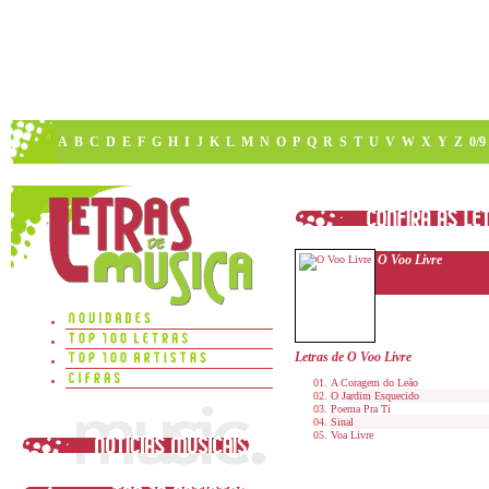
A
B
C
D
E
F
G
H
I
J
K
L
M
N
O
P
Q
R
S
T
U
V
W
X
Y
Z
0/9
O Voo Livre
Letras de O Voo Livre
A Coragem do Leão
O Jardim Esquecido
Poema Pra Ti
Sinal
Voa Livre