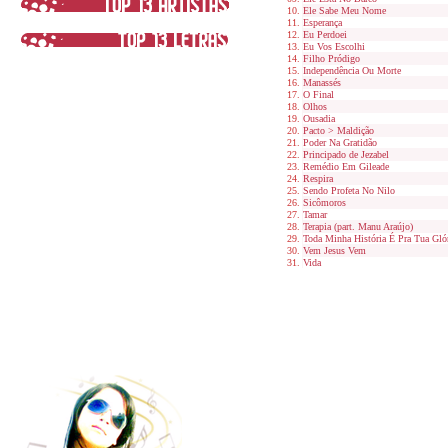
Ele Sabe Meu Nome
Esperança
Eu Perdoei
Eu Vos Escolhi
Filho Pródigo
Independência Ou Morte
Manassés
O Final
Olhos
Ousadia
Pacto > Maldição
Poder Na Gratidão
Principado de Jezabel
Remédio Em Gileade
Respira
Sendo Profeta No Nilo
Sicômoros
Tamar
Terapia (part. Manu Araújo)
Toda Minha História É Pra Tua Gló
Vem Jesus Vem
Vida