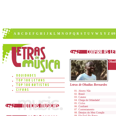
A
B
C
D
E
F
G
H
I
J
K
L
M
N
O
P
Q
R
S
T
U
V
W
X
Y
Z
0/9
Obadi
Letras de Obadias Bernardes
Aborto Não
Brasil
Catarse
Chega de Orfandade!
Ciclos
Confiarei
Contentamento
Desejos do Meu Coração
Ele Está No Barco