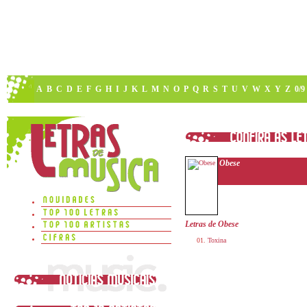
A
B
C
D
E
F
G
H
I
J
K
L
M
N
O
P
Q
R
S
T
U
V
W
X
Y
Z
0/9
Obese
Letras de Obese
Toxina