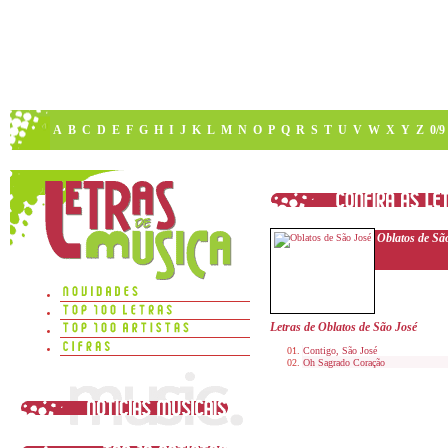
A
B
C
D
E
F
G
H
I
J
K
L
M
N
O
P
Q
R
S
T
U
V
W
X
Y
Z
0/9
Oblatos de Sã
Letras de Oblatos de São José
Contigo, São José
Oh Sagrado Coração