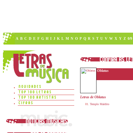
A
B
C
D
E
F
G
H
I
J
K
L
M
N
O
P
Q
R
S
T
U
V
W
X
Y
Z
0/9
Oblatus
Letras de Oblatus
Templo Maldito