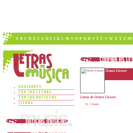
A
B
C
D
E
F
G
H
I
J
K
L
M
N
O
P
Q
R
S
T
U
V
W
X
Y
Z
0/9
Octave Lissner
Letras de Octave Lissner
Corners