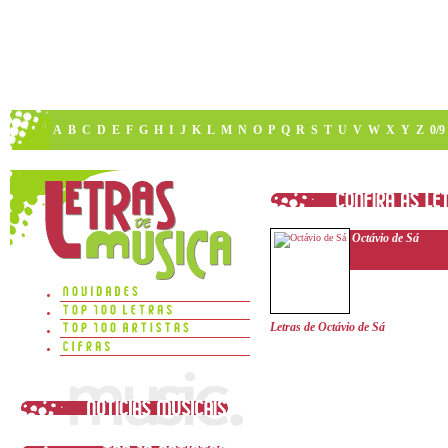
A
B
C
D
E
F
G
H
I
J
K
L
M
N
O
P
Q
R
S
T
U
V
W
X
Y
Z
0/9
Octávio de Sá
Letras de Octávio de Sá