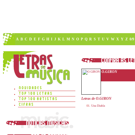
A
B
C
D
E
F
G
H
I
J
K
L
M
N
O
P
Q
R
S
T
U
V
W
X
Y
Z
0/9
O.GIRON
Letras de O.GIRON
Una Diabla