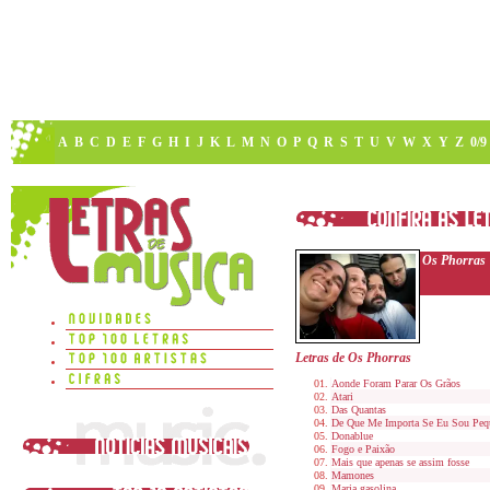
A
B
C
D
E
F
G
H
I
J
K
L
M
N
O
P
Q
R
S
T
U
V
W
X
Y
Z
0/9
Os Phorras
Letras de Os Phorras
Aonde Foram Parar Os Grãos
Atari
Das Quantas
De Que Me Importa Se Eu Sou Peq
Donablue
Fogo e Paixão
Mais que apenas se assim fosse
Mamones
Maria gasolina