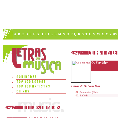
A
B
C
D
E
F
G
H
I
J
K
L
M
N
O
P
Q
R
S
T
U
V
W
X
Y
Z
0/9
Os Sem Mar
Letras de Os Sem Mar
Interestelar (Iriri)
Refletir