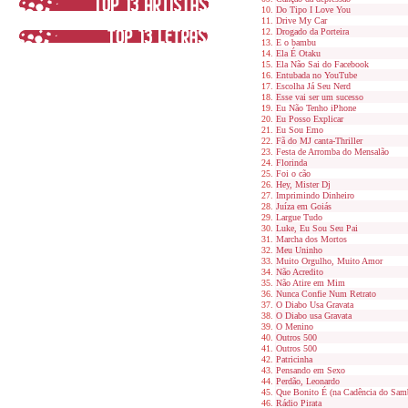
Do Tipo I Love You
Drive My Car
Drogado da Porteira
E o bambu
Ela É Otaku
Ela Não Sai do Facebook
Entubada no YouTube
Escolha Já Seu Nerd
Esse vai ser um sucesso
Eu Não Tenho iPhone
Eu Posso Explicar
Eu Sou Emo
Fã do MJ canta-Thriller
Festa de Arromba do Mensalão
Florinda
Foi o cão
Hey, Mister Dj
Imprimindo Dinheiro
Juíza em Goiás
Largue Tudo
Luke, Eu Sou Seu Pai
Marcha dos Mortos
Meu Uninho
Muito Orgulho, Muito Amor
Não Acredito
Não Atire em Mim
Nunca Confie Num Retrato
O Diabo Usa Gravata
O Diabo usa Gravata
O Menino
Outros 500
Outros 500
Patricinha
Pensando em Sexo
Perdão, Leonardo
Que Bonito É (na Cadência do Sam
Rádio Pirata