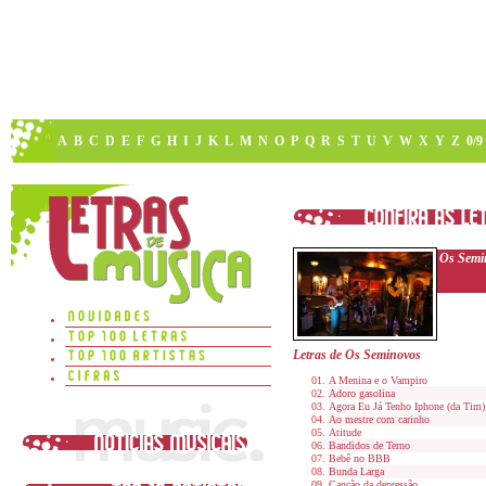
A
B
C
D
E
F
G
H
I
J
K
L
M
N
O
P
Q
R
S
T
U
V
W
X
Y
Z
0/9
Os Semi
Letras de Os Seminovos
A Menina e o Vampiro
Adoro gasolina
Agora Eu Já Tenho Iphone (da Tim)
Ao mestre com carinho
Atitude
Bandidos de Terno
Bebê no BBB
Bunda Larga
Canção da depressão