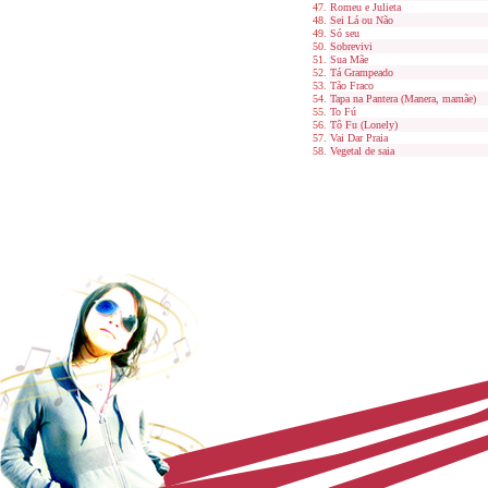
Romeu e Julieta
Sei Lá ou Não
Só seu
Sobrevivi
Sua Mãe
Tá Grampeado
Tão Fraco
Tapa na Pantera (Manera, mamãe)
To Fú
Tô Fu (Lonely)
Vai Dar Praia
Vegetal de saia