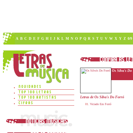
A
B
C
D
E
F
G
H
I
J
K
L
M
N
O
P
Q
R
S
T
U
V
W
X
Y
Z
0/9
Os Silva's Do
Letras de Os Silva's Do Forró
Viciado Em Forró