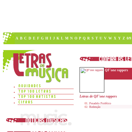
A
B
C
D
E
F
G
H
I
J
K
L
M
N
O
P
Q
R
S
T
U
V
W
X
Y
Z
0/9
QF'one rappers
Letras de QF'one rappers
Pesadelo Profético
Redenção