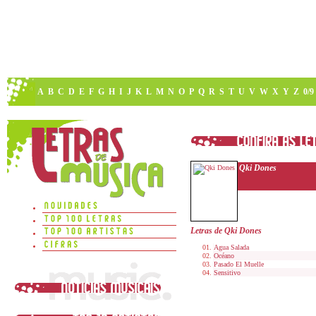
A
B
C
D
E
F
G
H
I
J
K
L
M
N
O
P
Q
R
S
T
U
V
W
X
Y
Z
0/9
Qki Dones
Letras de Qki Dones
Agua Salada
Océano
Pasado El Muelle
Sensitivo