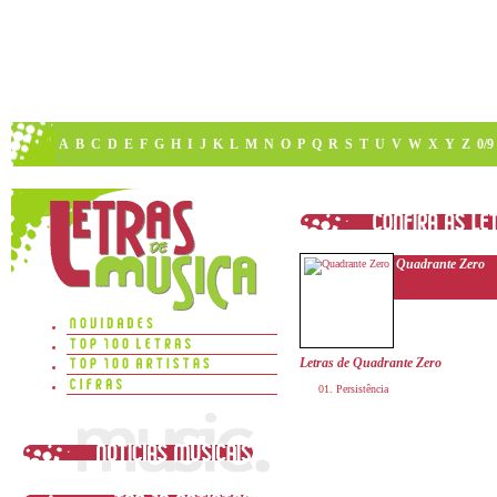
A
B
C
D
E
F
G
H
I
J
K
L
M
N
O
P
Q
R
S
T
U
V
W
X
Y
Z
0/9
Quadrante Zero
Letras de Quadrante Zero
Persistência