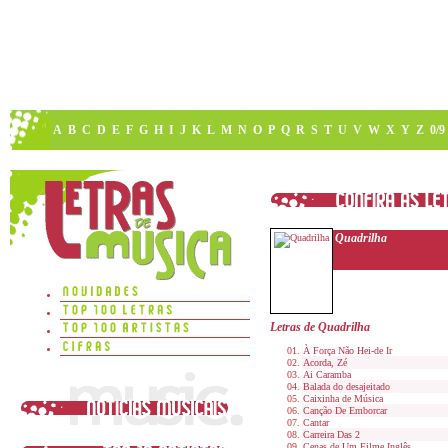
A
B
C
D
E
F
G
H
I
J
K
L
M
N
O
P
Q
R
S
T
U
V
W
X
Y
Z
0/9
Quadrilha
Letras de Quadrilha
À Força Não Hei-de Ir
Acorda, Zé
Ai Caramba
Balada do desajeitado
Caixinha de Música
Canção De Emborcar
Cantar
Carreira Das 2
Cenas de Um Filme Inglês