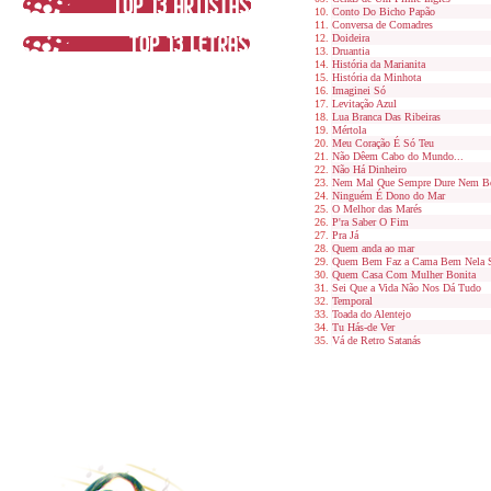
Conto Do Bicho Papão
Conversa de Comadres
Doideira
Druantia
História da Marianita
História da Minhota
Imaginei Só
Levitação Azul
Lua Branca Das Ribeiras
Mértola
Meu Coração É Só Teu
Não Dêem Cabo do Mundo...
Não Há Dinheiro
Nem Mal Que Sempre Dure Nem B
Ninguém É Dono do Mar
O Melhor das Marés
P'ra Saber O Fim
Pra Já
Quem anda ao mar
Quem Bem Faz a Cama Bem Nela S
Quem Casa Com Mulher Bonita
Sei Que a Vida Não Nos Dá Tudo
Temporal
Toada do Alentejo
Tu Hás-de Ver
Vá de Retro Satanás