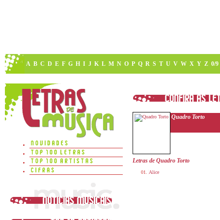
A
B
C
D
E
F
G
H
I
J
K
L
M
N
O
P
Q
R
S
T
U
V
W
X
Y
Z
0/9
Quadro Torto
Letras de Quadro Torto
Alice