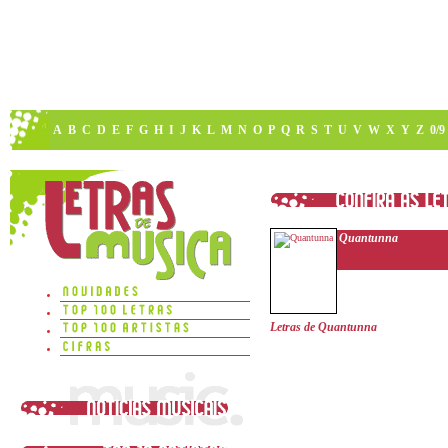
A
B
C
D
E
F
G
H
I
J
K
L
M
N
O
P
Q
R
S
T
U
V
W
X
Y
Z
0/9
Quantunna
Letras de Quantunna