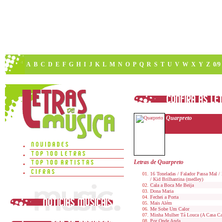
A
B
C
D
E
F
G
H
I
J
K
L
M
N
O
P
Q
R
S
T
U
V
W
X
Y
Z
0/9
Quarpreto
Letras de Quarpreto
16 Toneladas / Falador Passa Mal /
/ Kid Brilhantina (medley)
Cala a Boca Me Beija
Dona Maria
Fechei a Porta
Mais Além
Me Sobe Um Calor
Minha Mulher Tá Louca (A Casa Ca
Por Onde Anda