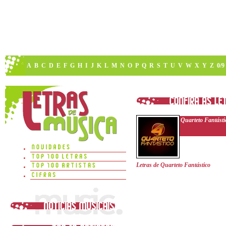
A
B
C
D
E
F
G
H
I
J
K
L
M
N
O
P
Q
R
S
T
U
V
W
X
Y
Z
0/9
Quarteto Fantásti
Letras de Quarteto Fantástico