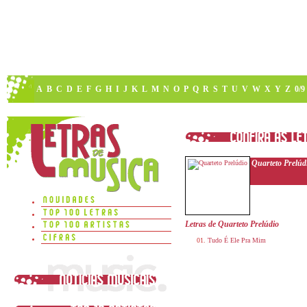
A
B
C
D
E
F
G
H
I
J
K
L
M
N
O
P
Q
R
S
T
U
V
W
X
Y
Z
0/9
Quarteto Prelúd
Letras de Quarteto Prelúdio
Tudo É Ele Pra Mim