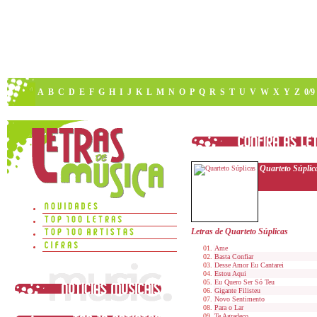
A
B
C
D
E
F
G
H
I
J
K
L
M
N
O
P
Q
R
S
T
U
V
W
X
Y
Z
0/9
Quarteto Súplic
Letras de Quarteto Súplicas
Ame
Basta Confiar
Desse Amor Eu Cantarei
Estou Aqui
Eu Quero Ser Só Teu
Gigante Filisteu
Novo Sentimento
Para o Lar
Te Agradeço