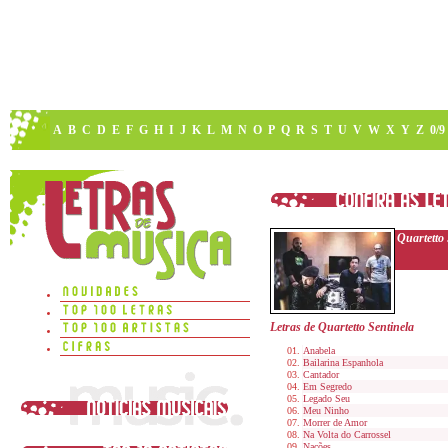
A
B
C
D
E
F
G
H
I
J
K
L
M
N
O
P
Q
R
S
T
U
V
W
X
Y
Z
0/9
Quartetto 
Letras de Quartetto Sentinela
Anabela
Bailarina Espanhola
Cantador
Em Segredo
Legado Seu
Meu Ninho
Morrer de Amor
Na Volta do Carrossel
Nações