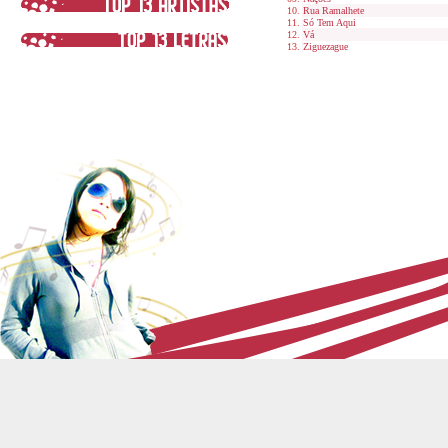
Rua Ramalhete
Só Tem Aqui
Vá
Ziguezague