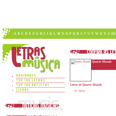
A
B
C
D
E
F
G
H
I
J
K
L
M
N
O
P
Q
R
S
T
U
V
W
X
Y
Z
0/9
Quarto Mundo
Letras de Quarto Mundo
África