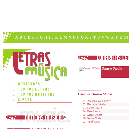
A
B
C
D
E
F
G
H
I
J
K
L
M
N
O
P
Q
R
S
T
U
V
W
X
Y
Z
0/9
Quarto Stúdio
Letras de Quarto Stúdio
Amanhã Vai Chover
Bolinhas Verdes
Deixa Pra Lá
Esse Lance
Meus Discos
Nessa Noite
Você Falou