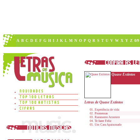
A
B
C
D
E
F
G
H
I
J
K
L
M
N
O
P
Q
R
S
T
U
V
W
X
Y
Z
0/9
Quase Extintos
Letras de Quase Extintos
Experiência de vida
Promessas
Raramente Acontece
Te fazer Feliz
Um Cara Apaixonado