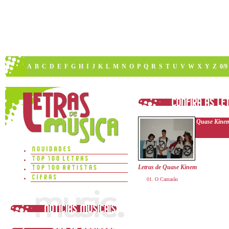
A
B
C
D
E
F
G
H
I
J
K
L
M
N
O
P
Q
R
S
T
U
V
W
X
Y
Z
0/9
Quase Kine
Letras de Quase Kinem
O Camarão