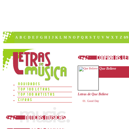
A
B
C
D
E
F
G
H
I
J
K
L
M
N
O
P
Q
R
S
T
U
V
W
X
Y
Z
0/9
Que Believe
Letras de Que Believe
Good Day