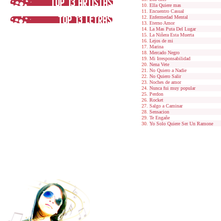
Ella Quiere mas
Encuentro Casual
Enfermedad Mental
Eterno Amor
La Mas Puta Del Lugar
La Niñera Esta Muerta
Lejos de mi
Marina
Mercado Negro
Mi Irresponsabilidad
Nena Vete
No Quiero a Nadie
No Quiero Salir
Noches de amor
Nunca fui muy popular
Perdon
Rocket
Salgo a Caminar
Sensacion
Te Engañe
Yo Solo Quiere Ser Un Ramone