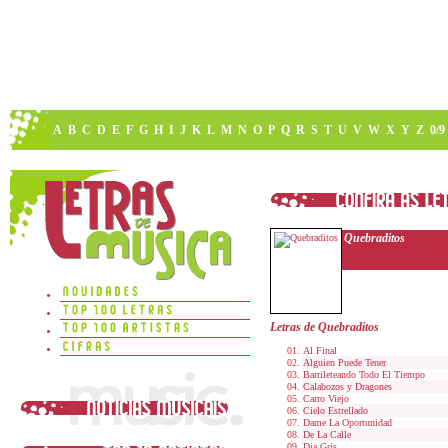
A
B
C
D
E
F
G
H
I
J
K
L
M
N
O
P
Q
R
S
T
U
V
W
X
Y
Z
0/9
Quebraditos
Letras de Quebraditos
Al Final
Alguien Puede Tener
Barrileteando Todo El Tiempo
Calabozos y Dragones
Carro Viejo
Cielo Estrellado
Dame La Oportunidad
De La Calle
Dia Gris