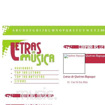
A
B
C
D
E
F
G
H
I
J
K
L
M
N
O
P
Q
R
S
T
U
V
W
X
Y
Z
0/9
Quérem Hapuqu
Letras de Quérem Hapuque
Crer Só Em Mim