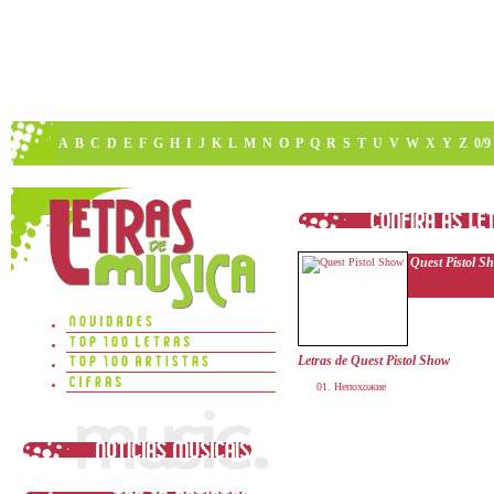
A
B
C
D
E
F
G
H
I
J
K
L
M
N
O
P
Q
R
S
T
U
V
W
X
Y
Z
0/9
Quest Pistol S
Letras de Quest Pistol Show
Непохожие