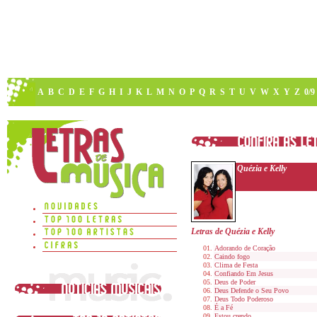
A
B
C
D
E
F
G
H
I
J
K
L
M
N
O
P
Q
R
S
T
U
V
W
X
Y
Z
0/9
Quézia e Kelly
Letras de Quézia e Kelly
Adorando de Coração
Caindo fogo
Clima de Festa
Confiando Em Jesus
Deus de Poder
Deus Defende o Seu Povo
Deus Todo Poderoso
É a Fé
Estou crendo