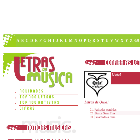
A
B
C
D
E
F
G
H
I
J
K
L
M
N
O
P
Q
R
S
T
U
V
W
X
Y
Z
0/9
Quia!
Letras de Quia!
Atitudes perdidas
Busca Sem Fim
Guardado a mim