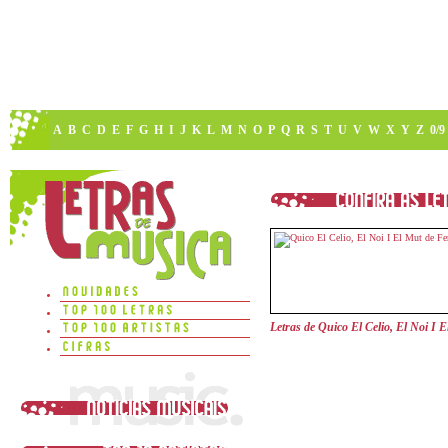
A
B
C
D
E
F
G
H
I
J
K
L
M
N
O
P
Q
R
S
T
U
V
W
X
Y
Z
0/9
Letras de Quico El Celio, El Noi I E