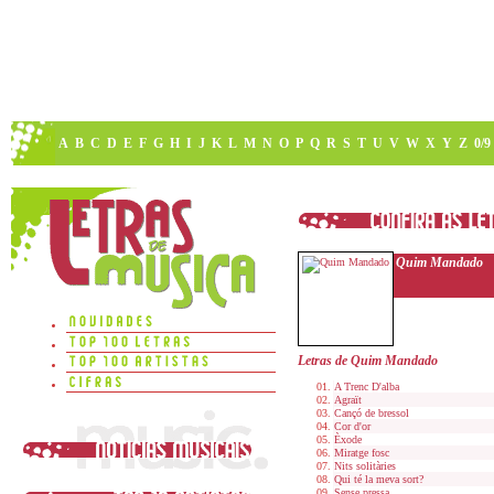
A
B
C
D
E
F
G
H
I
J
K
L
M
N
O
P
Q
R
S
T
U
V
W
X
Y
Z
0/9
Quim Mandado
Letras de Quim Mandado
A Trenc D'alba
Agraït
Cançó de bressol
Cor d'or
Èxode
Miratge fosc
Nits solitàries
Qui té la meva sort?
Sense pressa