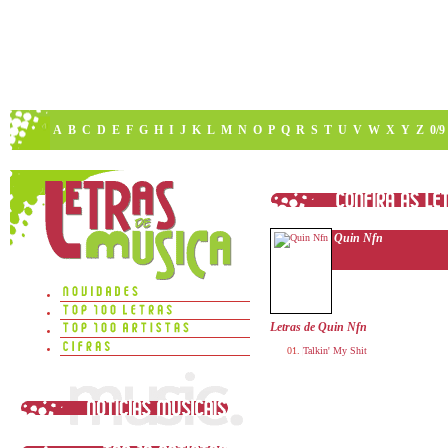
A
B
C
D
E
F
G
H
I
J
K
L
M
N
O
P
Q
R
S
T
U
V
W
X
Y
Z
0/9
Quin Nfn
Letras de Quin Nfn
Talkin' My Shit