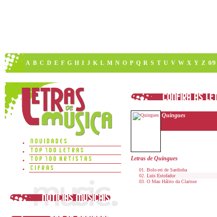
A
B
C
D
E
F
G
H
I
J
K
L
M
N
O
P
Q
R
S
T
U
V
W
X
Y
Z
0/9
Quingues
Letras de Quingues
Bolo-rei de Sardinha
Luis Estofador
O Mau Hálito da Clarisse