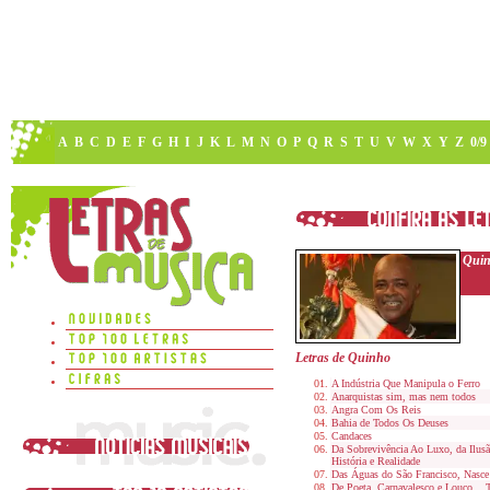
A
B
C
D
E
F
G
H
I
J
K
L
M
N
O
P
Q
R
S
T
U
V
W
X
Y
Z
0/9
Qui
Letras de Quinho
A Indústria Que Manipula o Ferro
Anarquistas sim, mas nem todos
Angra Com Os Reis
Bahia de Todos Os Deuses
Candaces
Da Sobrevivência Ao Luxo, da Ilusã
História e Realidade
Das Águas do São Francisco, Nasc
De Poeta, Carnavalesco e Louco.