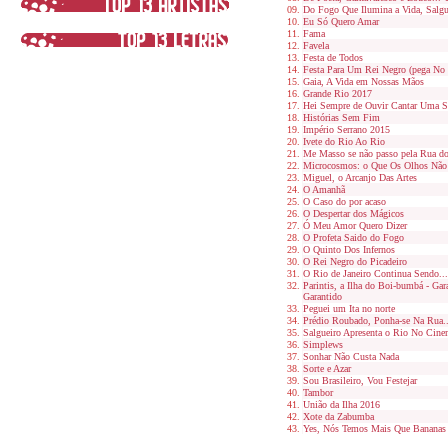
Do Fogo Que Ilumina a Vida, Salg
Eu Só Quero Amar
Fama
Favela
Festa de Todos
Festa Para Um Rei Negro (pega No
Gaia, A Vida em Nossas Mãos
Grande Rio 2017
Hei Sempre de Ouvir Cantar Uma S
Histórias Sem Fim
Império Serrano 2015
Ivete do Rio Ao Rio
Me Masso se não passo pela Rua d
Microcosmos: o Que Os Olhos Não
Miguel, o Arcanjo Das Artes
O Amanhã
O Caso do por acaso
O Despertar dos Mágicos
Ó Meu Amor Quero Dizer
O Profeta Saido do Fogo
O Quinto Dos Infernos
O Rei Negro do Picadeiro
O Rio de Janeiro Continua Sendo...
Parintis, a Ilha do Boi-bumbá - Gar
Garantido
Peguei um Ita no norte
Prédio Roubado, Ponha-se Na Rua..
Salgueiro Apresenta o Rio No Cin
Simplews
Sonhar Não Custa Nada
Sorte e Azar
Sou Brasileiro, Vou Festejar
Tambor
União da Ilha 2016
Xote da Zabumba
Yes, Nós Temos Mais Que Bananas