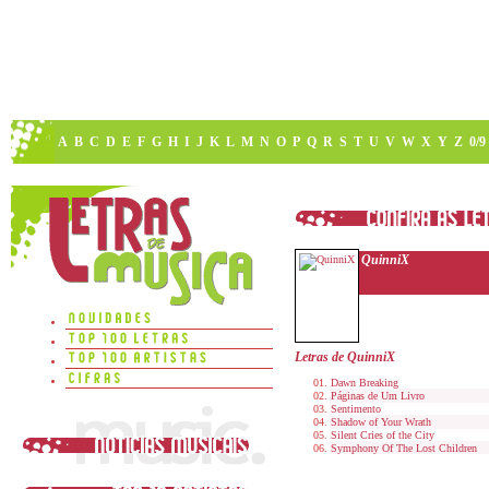
A
B
C
D
E
F
G
H
I
J
K
L
M
N
O
P
Q
R
S
T
U
V
W
X
Y
Z
0/9
QuinniX
Letras de QuinniX
Dawn Breaking
Páginas de Um Livro
Sentimento
Shadow of Your Wrath
Silent Cries of the City
Symphony Of The Lost Children