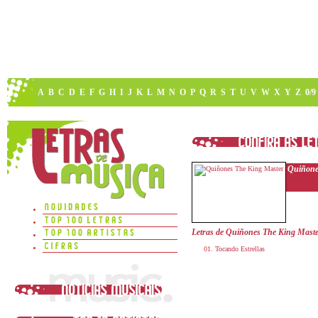
A
B
C
D
E
F
G
H
I
J
K
L
M
N
O
P
Q
R
S
T
U
V
W
X
Y
Z
0/9
Quiñone
Letras de Quiñones The King Mast
Tocando Estrellas